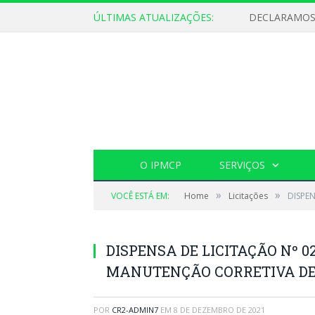
ÚLTIMAS ATUALIZAÇÕES:
O IPMCP
SERVIÇOS
»
»
VOCÊ ESTÁ EM:
Home
Licitações
DISPE
DISPENSA DE LICITAÇÃO Nº 0
MANUTENÇÃO CORRETIVA DE 
POR
CR2-ADMIN7
EM
8 DE DEZEMBRO DE 2021