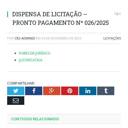
DISPENSA DE LICITAÇÃO –
0
PRONTO PAGAMENTO Nº 026/2025
POR
CR2-ADMIN20
EM
24 DE NOVEMBRO DE 2025
LICITAÇÕES
PARECER JURÍDICO
JUSTIFICATIVA
COMPARTILHAR:
Twitter
Facebook
Google+
Pinterest
LinkedIn
Tumblr
Email
CONTEÚDO RELACIONADO