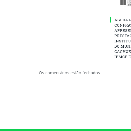
ATA DA 
CONFRA
APRESE
PRESTAÇ
INSTITU
DO MUNI
CACHOEI
IPMCP E
Os comentários estão fechados.