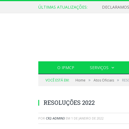
ÚLTIMAS ATUALIZAÇÕES:
O IPMCP
SERVIÇOS
»
»
VOCÊ ESTÁ EM:
Home
Atos Oficiais
RES
RESOLUÇÕES 2022
POR
CR2-ADMIN3
EM
1 DE JANEIRO DE 2022