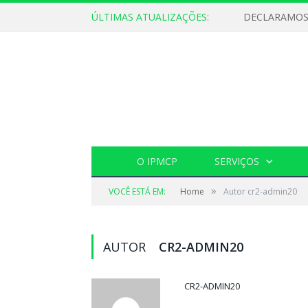
ÚLTIMAS ATUALIZAÇÕES:
O IPMCP
SERVIÇOS
»
VOCÊ ESTÁ EM:
Home
Autor cr2-admin20
AUTOR
CR2-ADMIN20
CR2-ADMIN20