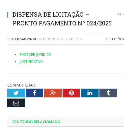
DISPENSA DE LICITAÇÃO –
0
PRONTO PAGAMENTO Nº 024/2025
POR
CR2-ADMIN20
EM
12 DE NOVEMBRO DE 2025
LICITAÇÕES
PARECER JURÍDICO
JUSTIFICATIVA
COMPARTILHAR:
Twitter
Facebook
Google+
Pinterest
LinkedIn
Tumblr
Email
CONTEÚDO RELACIONADO