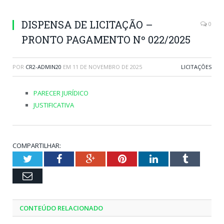
DISPENSA DE LICITAÇÃO –
0
PRONTO PAGAMENTO Nº 022/2025
POR
CR2-ADMIN20
EM
11 DE NOVEMBRO DE 2025
LICITAÇÕES
PARECER JURÍDICO
JUSTIFICATIVA
COMPARTILHAR:
Twitter
Facebook
Google+
Pinterest
LinkedIn
Tumblr
Email
CONTEÚDO RELACIONADO