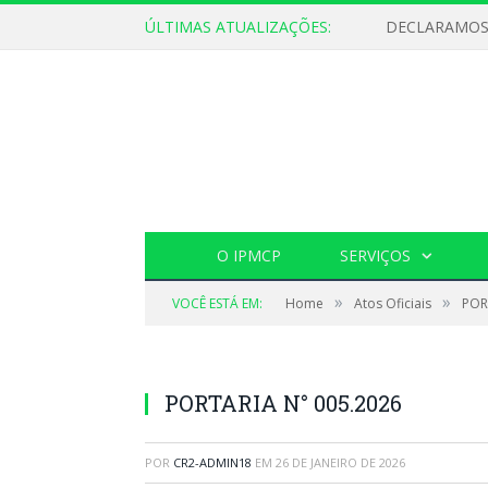
ÚLTIMAS ATUALIZAÇÕES:
O IPMCP
SERVIÇOS
»
»
VOCÊ ESTÁ EM:
Home
Atos Oficiais
POR
PORTARIA N° 005.2026
POR
CR2-ADMIN18
EM
26 DE JANEIRO DE 2026