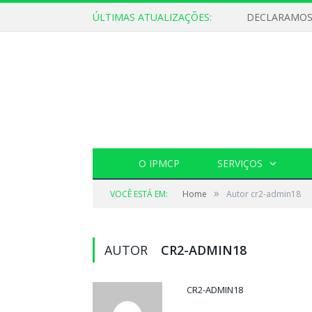
ÚLTIMAS ATUALIZAÇÕES:
O IPMCP
SERVIÇOS
»
VOCÊ ESTÁ EM:
Home
Autor cr2-admin18
AUTOR
CR2-ADMIN18
CR2-ADMIN18