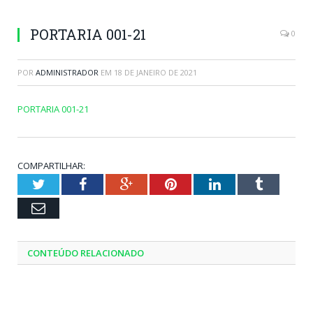
PORTARIA 001-21
0
POR
ADMINISTRADOR
EM
18 DE JANEIRO DE 2021
PORTARIA 001-21
COMPARTILHAR:
Twitter
Facebook
Google+
Pinterest
LinkedIn
Tumblr
Email
CONTEÚDO RELACIONADO