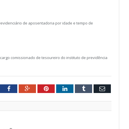
previdenciário de aposentadoria por idade e tempo de
cargo comissionado de tesoureiro do instituto de previdência
tter
Facebook
Google+
Pinterest
LinkedIn
Tumblr
Email