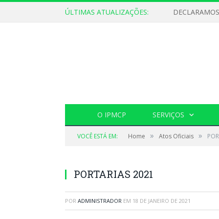
ÚLTIMAS ATUALIZAÇÕES:
O IPMCP
SERVIÇOS
»
»
VOCÊ ESTÁ EM:
Home
Atos Oficiais
POR
PORTARIAS 2021
POR
ADMINISTRADOR
EM
18 DE JANEIRO DE 2021