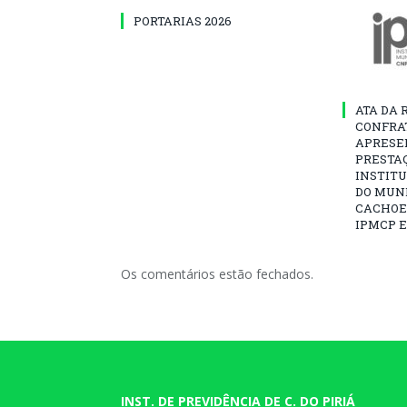
PORTARIAS 2026
ATA DA 
CONFRA
APRESE
PRESTAÇ
INSTITU
DO MUNI
CACHOEI
IPMCP E
Os comentários estão fechados.
INST. DE PREVIDÊNCIA DE C. DO PIRIÁ