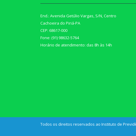
End.: Avenida Getúlio Vargas, S/N, Centro
Cachoeira do Piriá-PA
CEP: 68617-000
Fone: (91) 98632-5764
Horário de atendimento: das 8h às 14h
Todos os direitos reservados ao Instituto de Previd