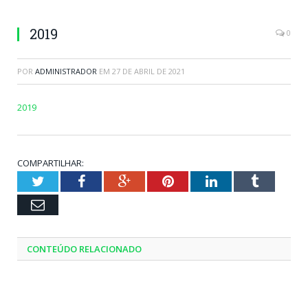
2019
0
POR
ADMINISTRADOR
EM
27 DE ABRIL DE 2021
2019
COMPARTILHAR:
Twitter
Facebook
Google+
Pinterest
LinkedIn
Tumblr
Email
CONTEÚDO RELACIONADO