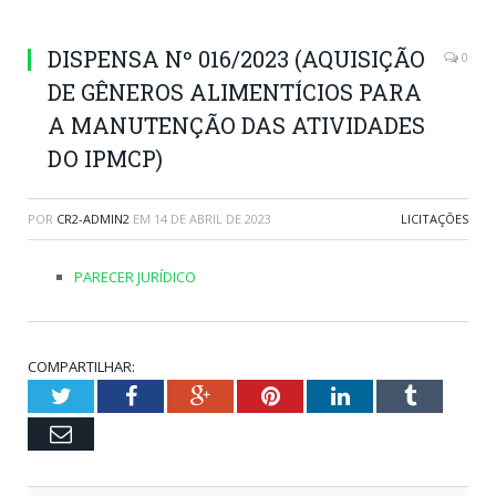
DISPENSA Nº 016/2023 (AQUISIÇÃO
0
DE GÊNEROS ALIMENTÍCIOS PARA
A MANUTENÇÃO DAS ATIVIDADES
DO IPMCP)
POR
CR2-ADMIN2
EM
14 DE ABRIL DE 2023
LICITAÇÕES
PARECER JURÍDICO
COMPARTILHAR:
Twitter
Facebook
Google+
Pinterest
LinkedIn
Tumblr
Email