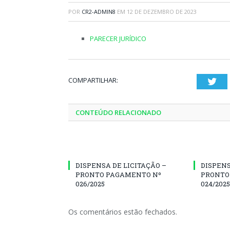
POR
CR2-ADMIN8
EM
12 DE DEZEMBRO DE 2023
PARECER JURÍDICO
COMPARTILHAR:
Twi
CONTEÚDO RELACIONADO
DISPENSA DE LICITAÇÃO –
DISPENS
PRONTO PAGAMENTO Nº
PRONTO
026/2025
024/2025
Os comentários estão fechados.