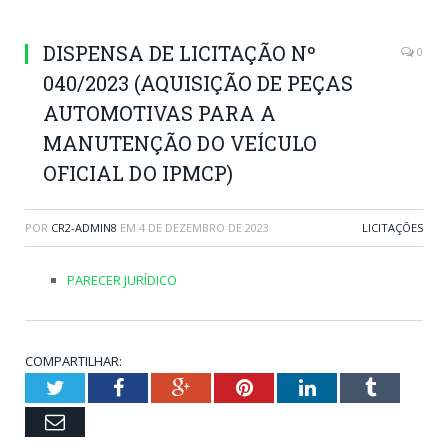
DISPENSA DE LICITAÇÃO Nº
0
040/2023 (AQUISIÇÃO DE PEÇAS
AUTOMOTIVAS PARA A
MANUTENÇÃO DO VEÍCULO
OFICIAL DO IPMCP)
POR
CR2-ADMIN8
EM
4 DE DEZEMBRO DE 2023
LICITAÇÕES
PARECER JURÍDICO
COMPARTILHAR:
Twitter
Facebook
Google+
Pinterest
LinkedIn
Tumblr
Email