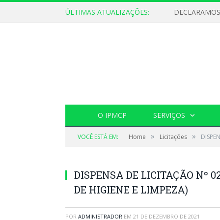
ÚLTIMAS ATUALIZAÇÕES:
O IPMCP
SERVIÇOS
»
»
VOCÊ ESTÁ EM:
Home
Licitações
DISPEN
DISPENSA DE LICITAÇÃO Nº 0
DE HIGIENE E LIMPEZA)
POR
ADMINISTRADOR
EM
21 DE DEZEMBRO DE 2021