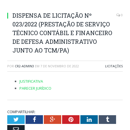
DISPENSA DE LICITAÇÃO Nº
0
023/2022 (PRESTAÇÃO DE SERVIÇO
TÉCNICO CONTÁBIL E FINANCEIRO
DE DEFESA ADMINISTRATIVO
JUNTO AO TCM/PA)
POR
CR2-ADMIN3
EM
7 DE NOVEMBRO DE 2022
LICITAÇÕES
JUSTIFICATIVA
PARECER JURÍDICO
COMPARTILHAR:
Twitter
Facebook
Google+
Pinterest
LinkedIn
Tumblr
Email