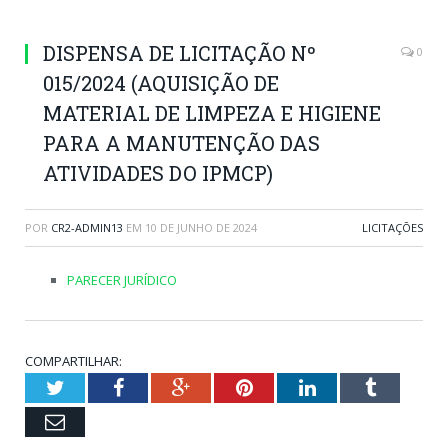
DISPENSA DE LICITAÇÃO Nº
0
015/2024 (AQUISIÇÃO DE
MATERIAL DE LIMPEZA E HIGIENE
PARA A MANUTENÇÃO DAS
ATIVIDADES DO IPMCP)
POR
CR2-ADMIN13
EM
10 DE JUNHO DE 2024
LICITAÇÕES
PARECER JURÍDICO
COMPARTILHAR:
Twitter
Facebook
Google+
Pinterest
LinkedIn
Tumblr
Email