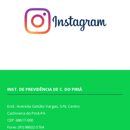
INST. DE PREVIDÊNCIA DE C. DO PIRIÁ
End.: Avenida Getúlio Vargas, S/N, Centro
Cachoeira do Piriá-PA
CEP: 68617-000
Fone: (91) 98632-5764