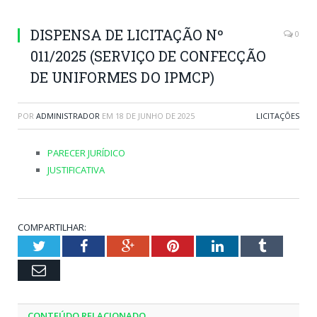
DISPENSA DE LICITAÇÃO Nº
0
011/2025 (SERVIÇO DE CONFECÇÃO
DE UNIFORMES DO IPMCP)
POR
ADMINISTRADOR
EM
18 DE JUNHO DE 2025
LICITAÇÕES
PARECER JURÍDICO
JUSTIFICATIVA
COMPARTILHAR:
Twitter
Facebook
Google+
Pinterest
LinkedIn
Tumblr
Email
CONTEÚDO RELACIONADO