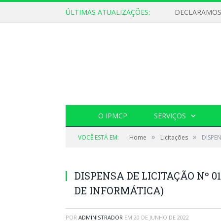
ÚLTIMAS ATUALIZAÇÕES:
O IPMCP
SERVIÇOS
»
»
VOCÊ ESTÁ EM:
Home
Licitações
DISPEN
DISPENSA DE LICITAÇÃO Nº 0
DE INFORMÁTICA)
POR
ADMINISTRADOR
EM
20 DE JUNHO DE 2022