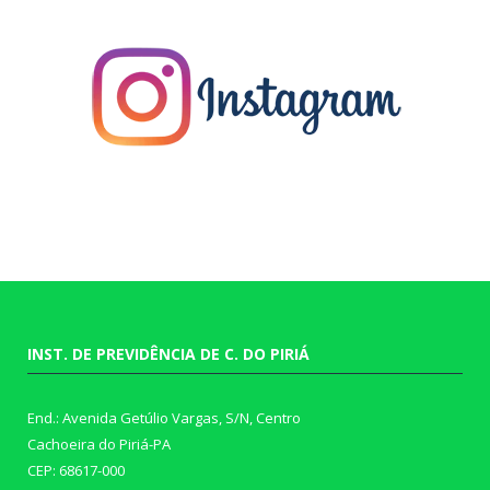
INST. DE PREVIDÊNCIA DE C. DO PIRIÁ
End.: Avenida Getúlio Vargas, S/N, Centro
Cachoeira do Piriá-PA
CEP: 68617-000