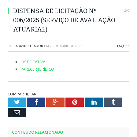
DISPENSA DE LICITAÇÃO Nº
0
006/2025 (SERVIÇO DE AVALIAÇÃO
ATUARIAL)
POR
ADMINISTRADOR
EM
29 DE ABRIL DE 2025
LICITAÇÕES
JUSTIFICATIVA
PARECER JURÍDICO
COMPARTILHAR:
Twitter
Facebook
Google+
Pinterest
LinkedIn
Tumblr
Email
CONTEÚDO RELACIONADO