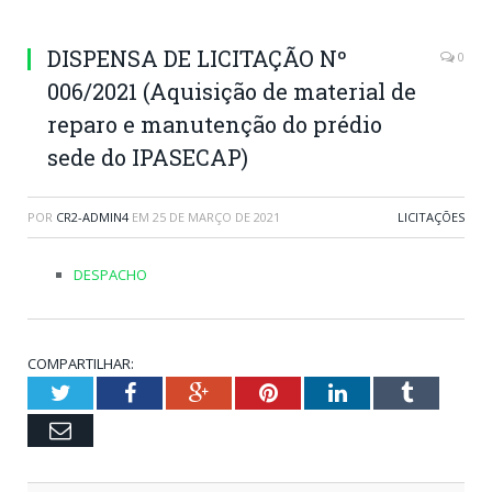
DISPENSA DE LICITAÇÃO Nº
0
006/2021 (Aquisição de material de
reparo e manutenção do prédio
sede do IPASECAP)
POR
CR2-ADMIN4
EM
25 DE MARÇO DE 2021
LICITAÇÕES
DESPACHO
COMPARTILHAR:
Twitter
Facebook
Google+
Pinterest
LinkedIn
Tumblr
Email