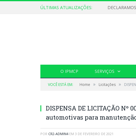
ÚLTIMAS ATUALIZAÇÕES:
O IPMCP
SERVIÇOS
»
»
VOCÊ ESTÁ EM:
Home
Licitações
DISPEN
DISPENSA DE LICITAÇÃO Nº 003
automotivas para manutenção
POR
CR2-ADMIN4
EM
3 DE FEVEREIRO DE 2021