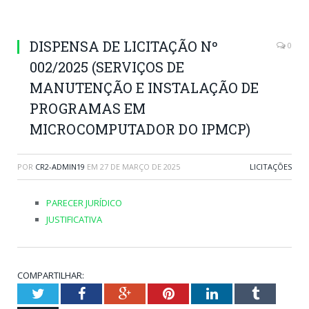
DISPENSA DE LICITAÇÃO Nº
0
002/2025 (SERVIÇOS DE
MANUTENÇÃO E INSTALAÇÃO DE
PROGRAMAS EM
MICROCOMPUTADOR DO IPMCP)
POR
CR2-ADMIN19
EM
27 DE MARÇO DE 2025
LICITAÇÕES
PARECER JURÍDICO
JUSTIFICATIVA
COMPARTILHAR:
Twitter
Facebook
Google+
Pinterest
LinkedIn
Tumblr