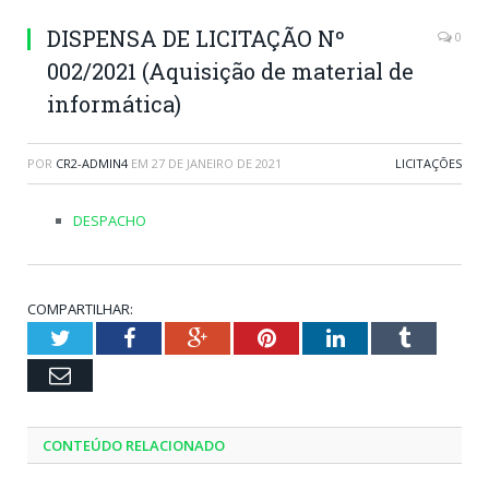
DISPENSA DE LICITAÇÃO Nº
0
002/2021 (Aquisição de material de
informática)
POR
CR2-ADMIN4
EM
27 DE JANEIRO DE 2021
LICITAÇÕES
DESPACHO
COMPARTILHAR:
Twitter
Facebook
Google+
Pinterest
LinkedIn
Tumblr
Email
CONTEÚDO RELACIONADO