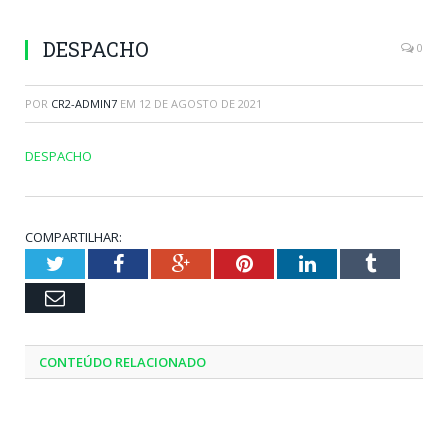
DESPACHO
0
POR
CR2-ADMIN7
EM
12 DE AGOSTO DE 2021
DESPACHO
COMPARTILHAR:
Twitter
Facebook
Google+
Pinterest
LinkedIn
Tumblr
Email
CONTEÚDO RELACIONADO