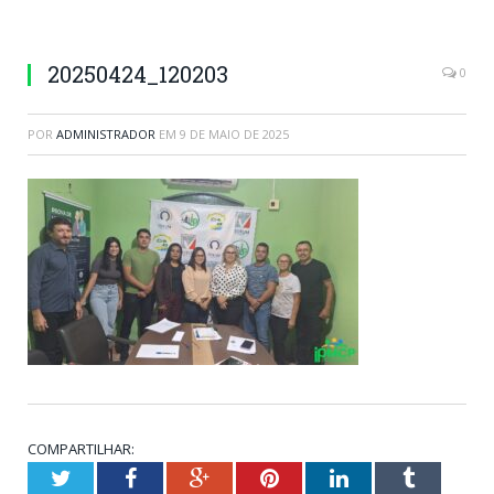
20250424_120203
0
POR
ADMINISTRADOR
EM
9 DE MAIO DE 2025
COMPARTILHAR:
Twitter
Facebook
Google+
Pinterest
LinkedIn
Tumblr