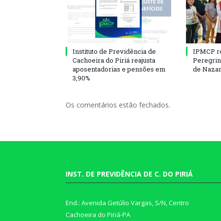
Instituto de Previdência de
IPMCP r
Cachoeira do Piriá reajusta
Peregrin
aposentadorias e pensões em
de Naza
3,90%
Os comentários estão fechados.
INST. DE PREVIDÊNCIA DE C. DO PIRIÁ
End.: Avenida Getúlio Vargas, S/N, Centro
Cachoeira do Piriá-PA