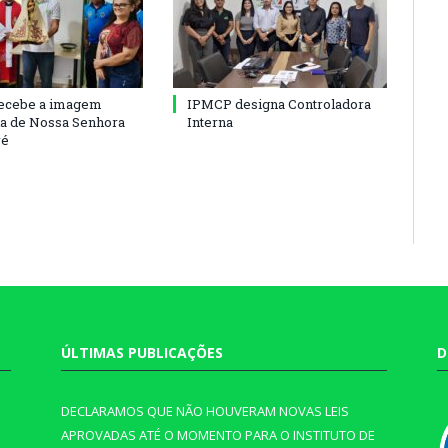
ecebe a imagem
IPMCP designa Controladora
a de Nossa Senhora
Interna
ré
ÚLTIMAS PUBLICAÇÕES
D
DECLARAMOS QUE NÃO HOUVERAM NOVAS LEIS
APROVADAS ATÉ O MOMENTO PARA O INSTITUTO DE