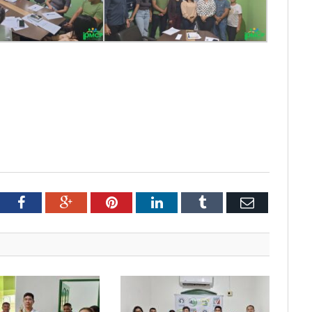
tter
Facebook
Google+
Pinterest
LinkedIn
Tumblr
Email