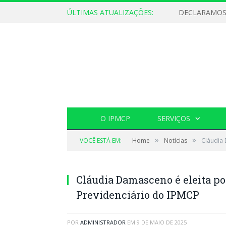
ÚLTIMAS ATUALIZAÇÕES:
O IPMCP
SERVIÇOS
»
»
VOCÊ ESTÁ EM:
Home
Notícias
Cláudia 
Cláudia Damasceno é eleita po
Previdenciário do IPMCP
POR
ADMINISTRADOR
EM
9 DE MAIO DE 2025