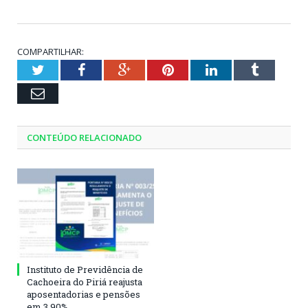
COMPARTILHAR:
Twitter
Facebook
Google+
Pinterest
LinkedIn
Tumblr
Email
CONTEÚDO RELACIONADO
Instituto de Previdência de
Cachoeira do Piriá reajusta
aposentadorias e pensões
em 3,90%