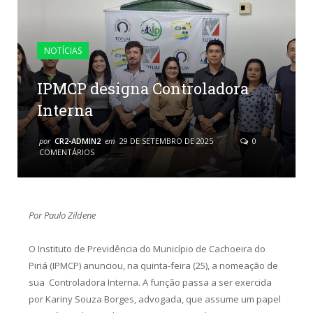
NOTÍCIAS
IPMCP designa Controladora
Interna
por
CR2-ADMIN2
em
29 DE SETEMBRO DE 2025
0
COMENTÁRIOS
Por Paulo Zildene
O Instituto de Previdência do Município de Cachoeira do
Piriá (IPMCP) anunciou, na quinta-feira (25), a nomeação de
sua Controladora Interna. A função passa a ser exercida
por Kariny Souza Borges, advogada, que assume um papel