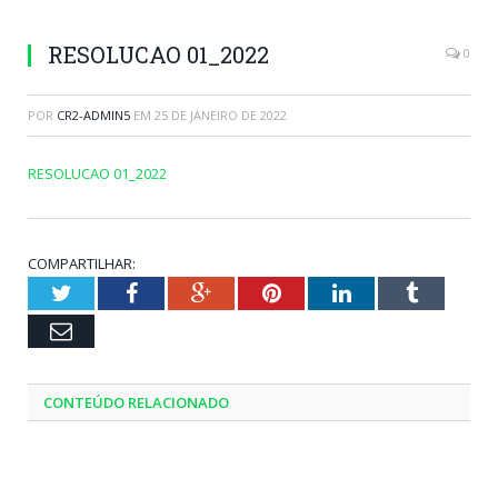
RESOLUCAO 01_2022
0
POR
CR2-ADMIN5
EM
25 DE JANEIRO DE 2022
RESOLUCAO 01_2022
COMPARTILHAR:
Twitter
Facebook
Google+
Pinterest
LinkedIn
Tumblr
Email
CONTEÚDO RELACIONADO