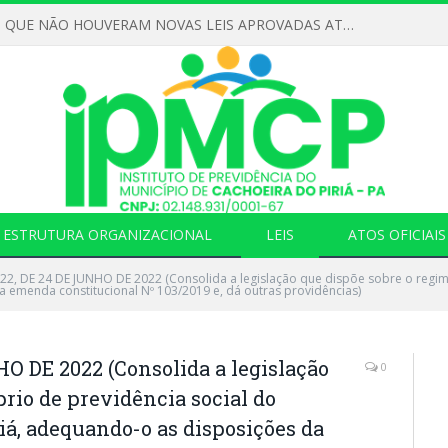
DECLARAMOS QUE NÃO HOUVERAM NOVAS LEIS APROVADAS ATÉ O MOMENTO PARA O INSTITUTO DE PREVIDÊNCIA NO ANO DE 2026
ESTRUTURA ORGANIZACIONAL
LEIS
ATOS OFICIAIS
022, DE 24 DE JUNHO DE 2022 (Consolida a legislação que dispõe sobre o regim
 emenda constitucional Nº 103/2019 e, dá outras providências)
HO DE 2022 (Consolida a legislação
0
rio de previdência social do
iá, adequando-o as disposições da