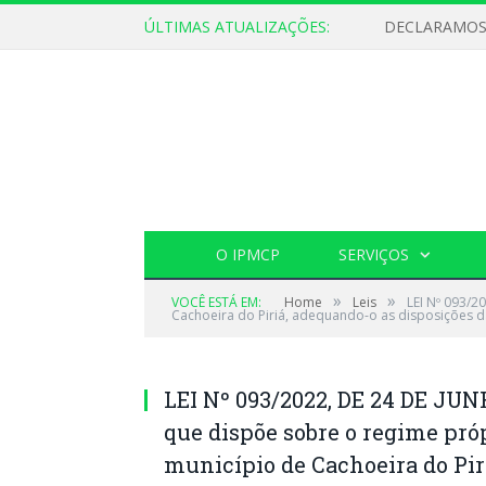
ÚLTIMAS ATUALIZAÇÕES:
O IPMCP
SERVIÇOS
»
»
VOCÊ ESTÁ EM:
Home
Leis
LEI Nº 093/2
Cachoeira do Piriá, adequando-o as disposições da
LEI Nº 093/2022, DE 24 DE JUN
que dispõe sobre o regime próp
município de Cachoeira do Pir