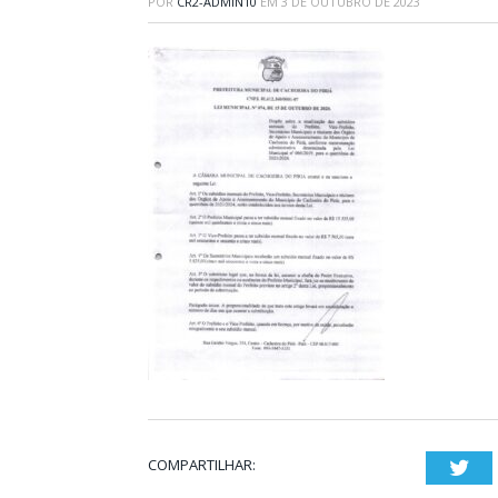
POR
CR2-ADMIN10
EM
3 DE OUTUBRO DE 2023
COMPARTILHAR:
Twi