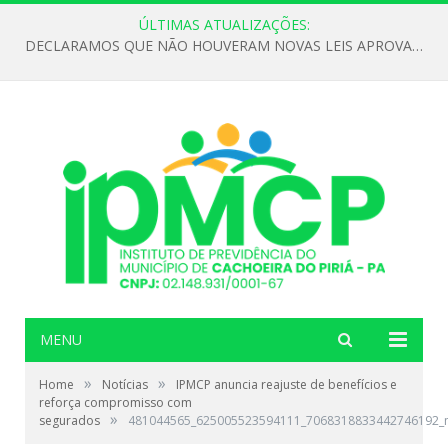
ÚLTIMAS ATUALIZAÇÕES:
DECLARAMOS QUE NÃO HOUVERAM NOVAS LEIS APROVADAS ATÉ O MOMENTO PARA O INSTITUTO DE PREVIDÊNCIA NO ANO DE 2026
MENU
»
»
Home
Notícias
IPMCP anuncia reajuste de benefícios e
reforça compromisso com
»
segurados
481044565_625005523594111_7068318833442746192_