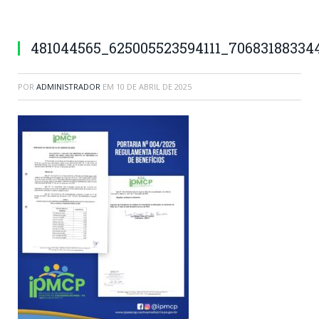
481044565_625005523594111_70683188334
POR
ADMINISTRADOR
EM
10 DE ABRIL DE 2025