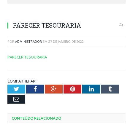
PARECER TESOURARIA
0
POR
ADMINISTRADOR
EM
27 DE JANEIRO DE 2022
PARECER TESOURARIA
COMPARTILHAR:
Twitter
Facebook
Google+
Pinterest
LinkedIn
Tumblr
Email
CONTEÚDO RELACIONADO