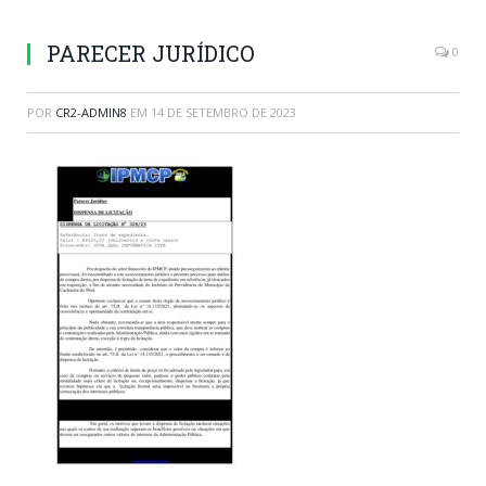
PARECER JURÍDICO
0
POR
CR2-ADMIN8
EM
14 DE SETEMBRO DE 2023