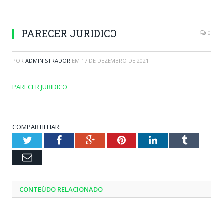
PARECER JURIDICO
0
POR
ADMINISTRADOR
EM
17 DE DEZEMBRO DE 2021
PARECER JURIDICO
COMPARTILHAR:
Twitter
Facebook
Google+
Pinterest
LinkedIn
Tumblr
Email
CONTEÚDO RELACIONADO