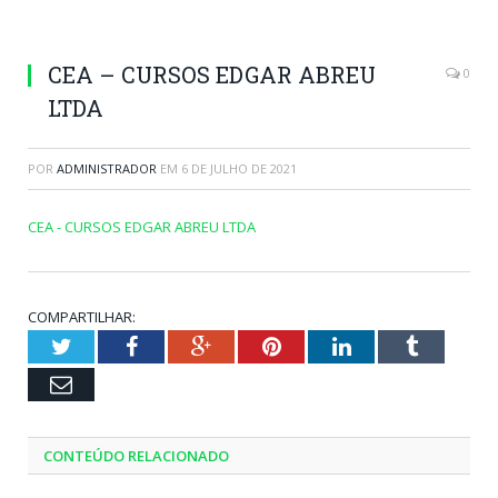
CEA – CURSOS EDGAR ABREU
0
LTDA
POR
ADMINISTRADOR
EM
6 DE JULHO DE 2021
CEA - CURSOS EDGAR ABREU LTDA
COMPARTILHAR:
Twitter
Facebook
Google+
Pinterest
LinkedIn
Tumblr
Email
CONTEÚDO RELACIONADO