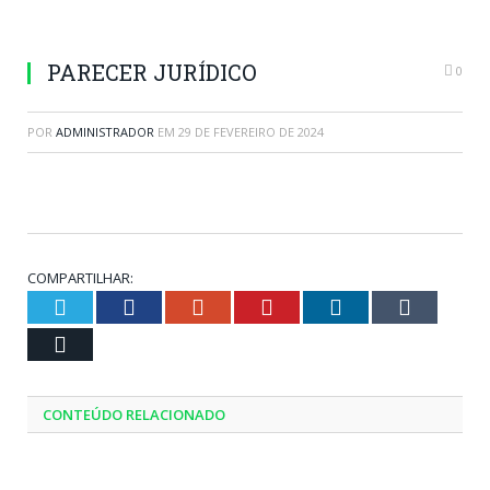
PARECER JURÍDICO
0
POR
ADMINISTRADOR
EM
29 DE FEVEREIRO DE 2024
COMPARTILHAR:
Twitter
Facebook
Google+
Pinterest
LinkedIn
Tumblr
Email
CONTEÚDO RELACIONADO