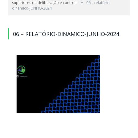
»
superiores de deliberação e controle
06 – relatório-
dinamico-JUNHO-2024
06 – RELATÓRIO-DINAMICO-JUNHO-2024