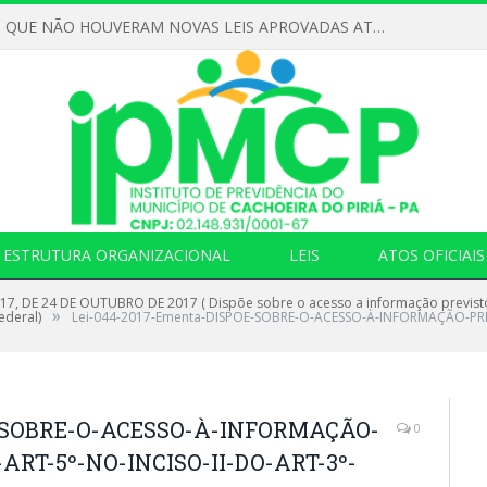
DECLARAMOS QUE NÃO HOUVERAM NOVAS LEIS APROVADAS ATÉ O MOMENTO PARA O INSTITUTO DE PREVIDÊNCIA NO ANO DE 2026
ESTRUTURA ORGANIZACIONAL
LEIS
ATOS OFICIAIS
017, DE 24 DE OUTUBRO DE 2017 ( Dispõe sobre o acesso a informação previsto no i
»
ederal)
Lei-044-2017-Ementa-DISPOE-SOBRE-O-ACESSO-À-INFORMAÇÃO-PREV
E-SOBRE-O-ACESSO-À-INFORMAÇÃO-
0
ART-5º-NO-INCISO-II-DO-ART-3º-