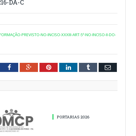
16-DA-C
ORMAÇÃO-PREVISTO-NO-INCISO-XXXIII-ART-5º-NO-INCISO-II-DO-
tter
Facebook
Google+
Pinterest
LinkedIn
Tumblr
Email
PORTARIAS 2026