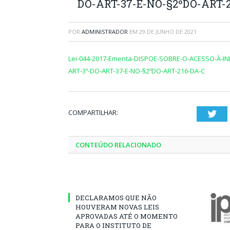
DO-ART-37-E-NO-§2ºDO-ART-2
POR
ADMINISTRADOR
EM
29 DE JUNHO DE 2021
Lei-044-2017-Ementa-DISPOE-SOBRE-O-ACESSO-À-INF
ART-3º-DO-ART-37-E-NO-§2ºDO-ART-216-DA-C
COMPARTILHAR:
Twi
CONTEÚDO RELACIONADO
DECLARAMOS QUE NÃO
HOUVERAM NOVAS LEIS
APROVADAS ATÉ O MOMENTO
PARA O INSTITUTO DE