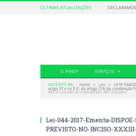
ÚLTIMAS ATUALIZAÇÕES:
O IPMCP
SERVIÇOS
»
»
VOCÊ ESTÁ EM:
Home
Leis
LEI Nº 044/2
artigo 37 e no § 2º, do artigo 216, da constituição F
ART-3º-DO-ART-37-E-NO-§2ºDO-ART-216-DA-C
Lei-044-2017-Ementa-DISPO
PREVISTO-NO-INCISO-XXXIII-