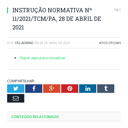
INSTRUÇÃO NORMATIVA Nº
0
11/2021/TCM/PA, 28 DE ABRIL DE
2021
POR
CR2-ADMIN2
EM
28 DE ABRIL DE 2021
ATOS OFICIAIS
Clique aqui para visualizar
COMPARTILHAR:
Twitter
Facebook
Google+
Pinterest
LinkedIn
Tumblr
Email
CONTEÚDO RELACIONADO