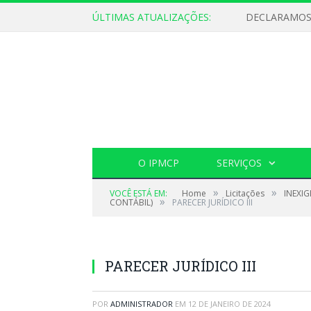
ÚLTIMAS ATUALIZAÇÕES:
O IPMCP
SERVIÇOS
»
»
VOCÊ ESTÁ EM:
Home
Licitações
INEXIG
»
CONTÁBIL)
PARECER JURÍDICO III
PARECER JURÍDICO III
POR
ADMINISTRADOR
EM
12 DE JANEIRO DE 2024