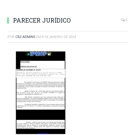
PARECER JURÍDICO
0
POR
CR2-ADMIN5
EM
8 DE JANEIRO DE 2024