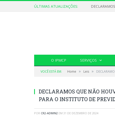
ÚLTIMAS ATUALIZAÇÕES:
O IPMCP
SERVIÇOS
»
»
VOCÊ ESTÁ EM:
Home
Leis
DECLARAMOS
DECLARAMOS QUE NÃO HOUV
PARA O INSTITUTO DE PREVI
POR
CR2-ADMIN2
EM
31 DE DEZEMBRO DE 2024