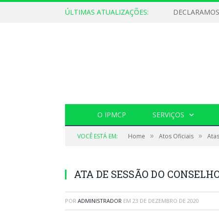
ÚLTIMAS ATUALIZAÇÕES:
O IPMCP
SERVIÇOS
»
»
VOCÊ ESTÁ EM:
Home
Atos Oficiais
Ata
ATA DE SESSÃO DO CONSELH
POR
ADMINISTRADOR
EM
23 DE DEZEMBRO DE 2020