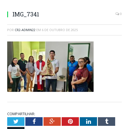
IMG_7341
0
POR
CR2-ADMIN22
EM
6 DE OUTUBRO DE 2025
COMPARTILHAR:
Twitter
Facebook
Google+
Pinterest
LinkedIn
Tumblr