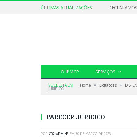
ÚLTIMAS ATUALIZAÇÕES:
O IPMCP
SERVIÇOS
»
»
VOCÊ ESTÁ EM:
Home
Licitações
DISPE
JURÍDICO
PARECER JURÍDICO
POR
CR2-ADMIN3
EM
30 DE MARÇO DE 2023