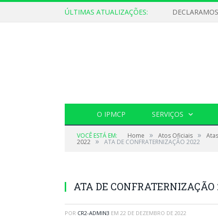
ÚLTIMAS ATUALIZAÇÕES:
O IPMCP
SERVIÇOS
»
»
VOCÊ ESTÁ EM:
Home
Atos Oficiais
Ata
»
2022
ATA DE CONFRATERNIZAÇÃO 2022
ATA DE CONFRATERNIZAÇÃO 
POR
CR2-ADMIN3
EM
22 DE DEZEMBRO DE 2022