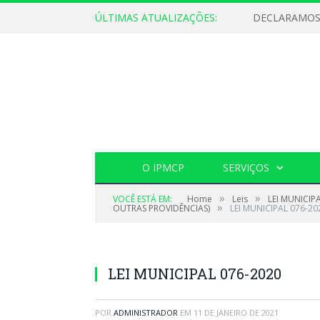
ÚLTIMAS ATUALIZAÇÕES:
O IPMCP
SERVIÇOS
»
»
VOCÊ ESTÁ EM:
Home
Leis
LEI MUNICIP
»
OUTRAS PROVIDÊNCIAS)
LEI MUNICIPAL 076-20
LEI MUNICIPAL 076-2020
POR
ADMINISTRADOR
EM
11 DE JANEIRO DE 2021