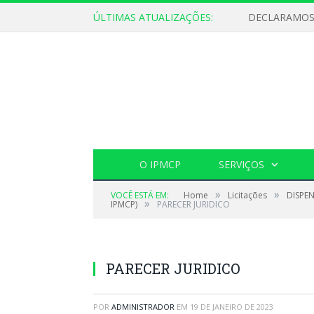
ÚLTIMAS ATUALIZAÇÕES:
O IPMCP
SERVIÇOS
»
»
VOCÊ ESTÁ EM:
Home
Licitações
DISPE
»
IPMCP)
PARECER JURIDICO
PARECER JURIDICO
POR
ADMINISTRADOR
EM
19 DE JANEIRO DE 2023